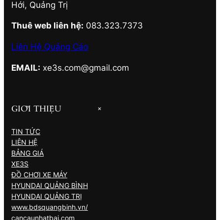
Hới
,
Quảng Trị
Thuê web liên hệ:
083.323.7373
Liên Hệ Quảng Cáo
EMAIL:
xe3s.com@gmail.com
GIỚI THIỆU
+
TIN TỨC
LIÊN HỆ
BẢNG GIÁ
XE3S
ĐỒ CHƠI XE MÁY
HYUNDAI QUẢNG BÌNH
HYUNDAI QUẢNG TRỊ
www.bdsquangbinh.vn/
cancaunhatbai.com