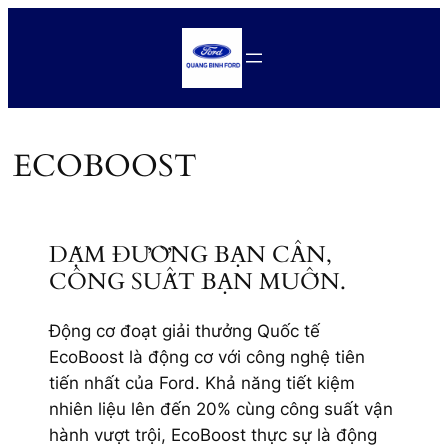
Chuyển
đến
phần
nội
dung
ECOBOOST
DẶM ĐƯỜNG BẠN CẦN,
CÔNG SUẤT BẠN MUỐN.
Động cơ đoạt giải thưởng Quốc tế
EcoBoost là động cơ với công nghệ tiên
tiến nhất của Ford. Khả năng tiết kiệm
nhiên liệu lên đến 20% cùng công suất vận
hành vượt trội, EcoBoost thực sự là động