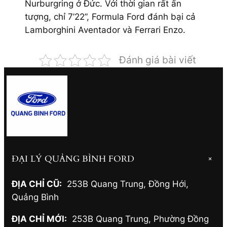
Nurburgring ở Đức. Với thời gian rất ấn
tượng, chỉ 7’22”, Formula Ford đánh bại cả
Lamborghini Aventador và Ferrari Enzo.
Đánh giá bài viết
ĐẠI LÝ QUẢNG BÌNH FORD
+
ĐỊA CHỈ CŨ:
253B Quang Trung, Đồng Hới
,
Quảng Bình
ĐỊA CHỈ MỚI:
253B Quang Trung, Phường Đồng