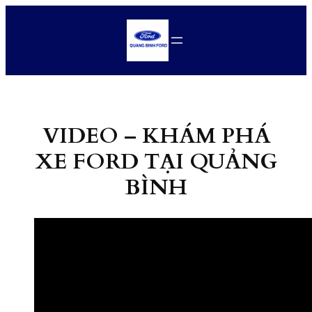
Chuyển
đến
phần
nội
dung
VIDEO – KHÁM PHÁ
XE FORD TẠI QUẢNG
BÌNH