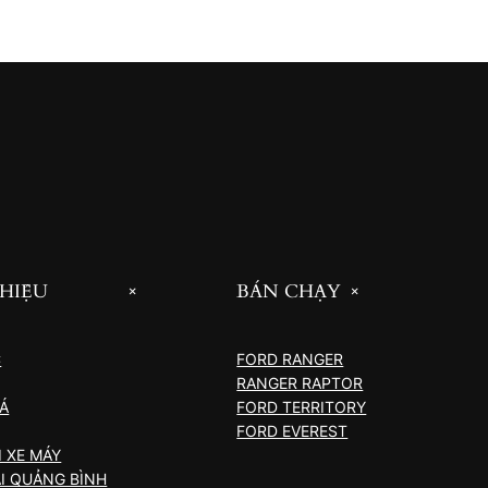
THIỆU
BÁN CHẠY
+
+
C
FORD RANGER
RANGER RAPTOR
IÁ
FORD TERRITORY
FORD EVEREST
 XE MÁY
I QUẢNG BÌNH