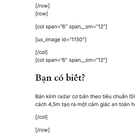
[/row]
[row]
[col span=”6″ span__sm=”12″]
[ux_image id=”1150″]
[/col]
[col span=”6″ span__sm=”12″]
Bạn có biết?
Bán kính radar cơ bản theo tiêu chuẩn I
cách 4,5m tạo ra một cảm giác an toàn h
[/col]
[/row]