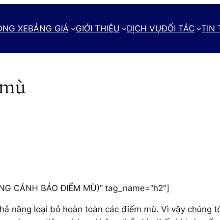
ÒNG XE
BẢNG GIÁ
GIỚI THIỆU
DỊCH VỤ
ĐỐI TÁC
TIN
 mù
 THỐNG CẢNH BÁO ĐIỂM MÙ)” tag_name=”h2″]
hả năng loại bỏ hoàn toàn các điểm mù. Vì vậy chúng t