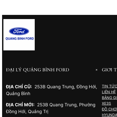
ĐẠI LÝ QUẢNG BÌNH FORD
GIỚI 
+
TIN TỨ
ĐỊA CHỈ CŨ:
253B Quang Trung, Đồng Hới
,
LIÊN HỆ
Quảng Bình
BẢNG G
XE3S
ĐỊA CHỈ MỚI:
253B Quang Trung, Phường
ĐỒ CHƠI
Đồng Hới
,
Quảng Trị
HYUNDA