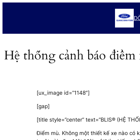
Chuyển
đến
D
phần
nội
dung
Hệ thống cảnh báo điểm
[ux_image id=”1148″]
[gap]
[title style=”center” text=”BLIS® (HỆ
Điểm mù. Không một thiết kế xe nào có k