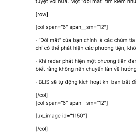
tuyệt vời nữa. Một “đôi mắt” tìm kiếm nh
[row]
[col span=”6″ span__sm=”12″]
· “Đôi mắt” của bạn chính là các chùm t
chỉ có thể phát hiện các phương tiện, kh
· Khi radar phát hiện một phương tiện 
biết rằng không nên chuyển làn về hướng
· BLIS sẽ tự động kích hoạt khi bạn bắt đầ
[/col]
[col span=”6″ span__sm=”12″]
[ux_image id=”1150″]
[/col]