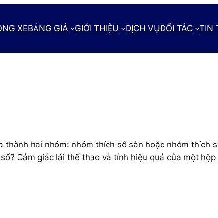
ÒNG XE
BẢNG GIÁ
GIỚI THIỆU
DỊCH VỤ
ĐỐI TÁC
TIN
a thành hai nhóm: nhóm thích số sàn hoặc nhóm thích 
 số? Cảm giác lái thể thao và tính hiệu quả của một hộp