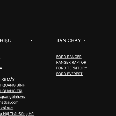
THIỆU
BÁN CHẠY
+
+
C
FORD RANGER
RANGER RAPTOR
IÁ
FORD TERRITORY
FORD EVEREST
 XE MÁY
I QUẢNG BÌNH
I QUẢNG TRỊ
quangbinh.vn/
hatbai.com
khí tươi
g Nội Thất Đồng Hới