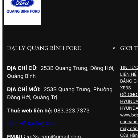
ĐẠI LÝ QUẢNG BÌNH FORD
GIỚI 
+
TIN TỨ
ĐỊA CHỈ CŨ:
253B Quang Trung, Đồng Hới
,
LIÊN HỆ
Quảng Bình
BẢNG G
XE3S
ĐỊA CHỈ MỚI:
253B Quang Trung, Phường
ĐỒ CHƠI
Đồng Hới
,
Quảng Trị
HYUNDA
HYUNDA
Thuê web liên hệ:
083.323.7373
www.bds
cancaun
Liên Hệ Quảng Cáo
máy cấp 
Cửa Hàn
EMAIL:
xe3s.com@gmail.com