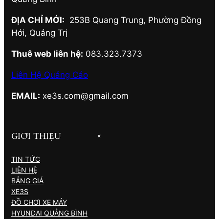
ĐỊA CHỈ MỚI:
253B Quang Trung, Phường Đồng
Hới
,
Quảng Trị
Thuê web liên hệ:
083.323.7373
Liên Hệ Quảng Cáo
EMAIL:
xe3s.com@gmail.com
GIỚI THIỆU
+
TIN TỨC
LIÊN HỆ
BẢNG GIÁ
XE3S
ĐỒ CHƠI XE MÁY
HYUNDAI QUẢNG BÌNH