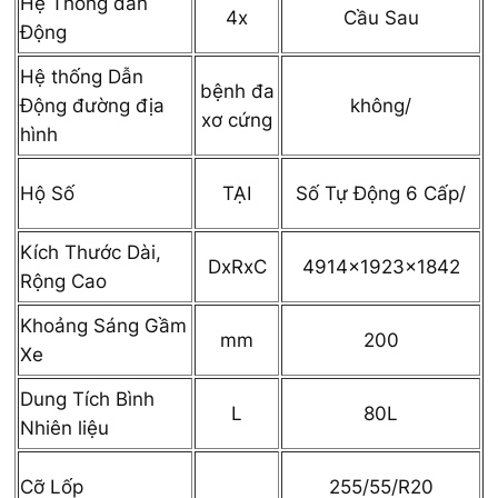
Hệ Thống dẫn
4x
Cầu Sau
Động
Hệ thống Dẫn
bệnh đa
không/
Động đường địa
xơ cứng
hình
TẠI
Số Tự Động 6 Cấp/
Hộ Số
Kích Thước Dài,
DxRxC
4914x1923x1842
Rộng Cao
Khoảng Sáng Gầm
mm
200
Xe
Dung Tích Bình
L
80L
Nhiên liệu
255/55/R20
Cỡ Lốp