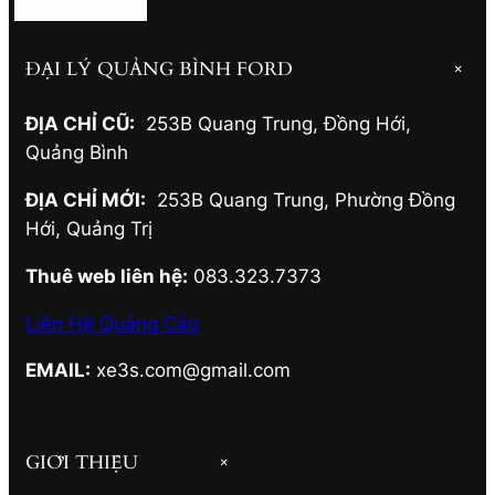
ĐẠI LÝ QUẢNG BÌNH FORD
+
ĐỊA CHỈ CŨ:
253B Quang Trung, Đồng Hới
,
Quảng Bình
ĐỊA CHỈ MỚI:
253B Quang Trung, Phường Đồng
Hới
,
Quảng Trị
Thuê web liên hệ:
083.323.7373
Liên Hệ Quảng Cáo
EMAIL:
xe3s.com@gmail.com
GIỚI THIỆU
+