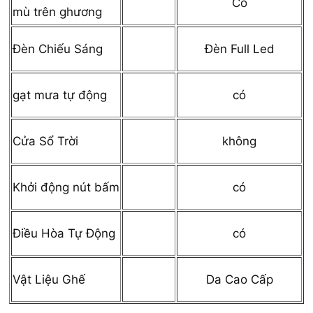
Có
mù trên ghương
Đèn Full Led
Đèn Chiếu Sáng
có
gạt mưa tự động
không
Cửa Sổ Trời
có
Khởi động nút bấm
có
Điều Hòa Tự Động
Da Cao Cấp
Vật Liệu Ghế