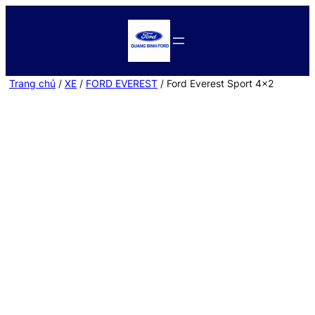
Trang chủ
/
XE
/
FORD EVEREST
/ Ford Everest Sport 4×2