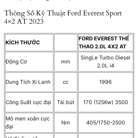
Thông Số Kỹ Thuật Ford Everest Sport
4×2 AT 2023
FORD EVEREST THỂ
KÍCH THƯỚC
THAO 2.0L 4X2 AT
SingLe Turbo Diesel
mm
Động Cơ
2.0L i4
cc
1996
Dung Tích Xi Lanh
Tái bút
170 (125Kw) 3500
Công Suất cực đại
Mô men xoắn cực
Nm
405/1750-2500
đại