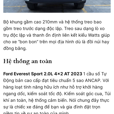
Bộ khung gầm cao 210mm và hệ thống treo bao
gồm treo trước dạng độc lập. Treo sau dạng lò xo
trụ độc lập và thanh ổn định liên kết kiểu Watts giúp
cho xe “bon bon” trên mọi địa hình dù là đồi núi hay
đồng bằng.
Hệ thống an toàn
Ford Everest Sport 2.0L 4×2 AT 2023
1 cầu số Tự
Động bản cao cấp đạt tiêu chuẩn 5 sao ANCAP. Với
hàng loạt tính năng hữu ích như hỗ trợ khởi hàng
ngang dốc, kiểm soát tốc độ. Kiểm soát góc cua, Túi
khí an toàn, hệ thống cảm biến. Nói chung đây thực
sự là chiếc xe đáng để bạn và gia đình đặt trọn
niềm tin về sự an toàn của mình.