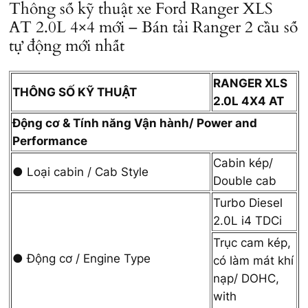
Thông số kỹ thuật xe Ford Ranger XLS
AT 2.0L 4×4 mới – Bán tải Ranger 2 cầu số
tự động mới nhất
RANGER XLS
THÔNG SỐ KỸ THUẬT
2.0L 4X4 AT
Động cơ & Tính năng Vận hành/ Power and
Performance
Cabin kép/
● Loại cabin / Cab Style
Double cab
Turbo Diesel
2.0L i4 TDCi
Trục cam kép,
● Động cơ / Engine Type
có làm mát khí
nạp/ DOHC,
with