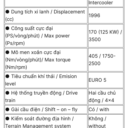
Intercooler
● Dung tích xi lanh / Displacement
1996
(cc)
● Công suất cực đại
170 (125 KW) /
(PS/vòng/phút) / Max power
3500
(Ps/rpm)
● Mô men xoắn cực đại
405 / 1750-
(Nm/vòng/phút)/ Max torque
2500
(Nm/rpm)
● Tiêu chuẩn khí thải / Emision
EURO 5
level
● Hệ thống truyền động / Drive
Hai cầu chủ
train
động / 4×4
● Gài cầu điện / Shift – on – fly
Có / with
● Kiểm soát đường địa hình /
Không /
Terrain Management system
without