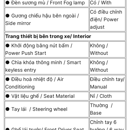
● Đèn sương mù / Front Fog lamp
Có / With
Có điều chỉnh
● Gương chiếu hậu bên ngoài /
điện/ Power
Side mirror
adjust
Trang thiết bị bên trong xe/ Interior
● Khởi động bằng nút bấm /
Không /
Power Push Start
Without
● Chìa khóa thông minh / Smart
Không /
keyless entry
Without
● Điều hoà nhiệt độ / Air
Điều chỉnh tay/
Conditioning
Manual
● Vật liệu ghế / Seat Material
Nỉ / Cloth
Thường /
● Tay lái / Steering wheel
Base
Chỉnh tay 6
● Ghế lái trước/ Front Driver Seat
hướng / 6 way