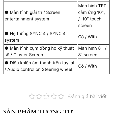
Màn hình TFT
● Màn hình giải trí / Screen
cảm ứng 10″,
entertainment system
/ 10″ touch
screen
● Hệ thống SYNC 4 / SYNC 4
Có / With
system
● Màn hình cụm đồng hồ kỹ thuật
Màn hình 8″, /
số / Cluster Screen
8″ screen
● Điều khiển âm thanh trên tay lái
Có / With
/ Audio control on Steering wheel
Đánh giá bài viết
SẢN PHẨM TƯƠNG TỰ