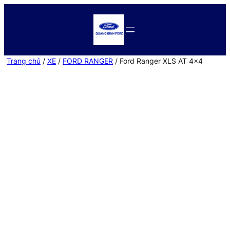
Trang chủ
/
XE
/
FORD RANGER
/ Ford Ranger XLS AT 4×4