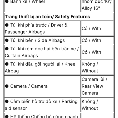
● Bánh xe / Wheel
nhôm đúc 16”/
Alloy 16″
Trang thiết bị an toàn/ Safety Features
● Túi khí phía trước / Driver &
Có / With
Passenger Airbags
● Túi khí bên / Side Airbags
Có / With
● Túi khí rèm dọc hai bên trần xe /
Có / With
Curtain Airbags
● Túi khí đầu gối người lái / Knee
Không /
Airbag
Without
Camera lùi /
● Camera / Camera
Rear View
Camera
● Cảm biến hỗ trợ đỗ xe / Parking
Không /
aid sensor
Without
● Hệ thống Chống bó cứng phanh