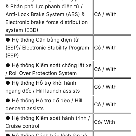
& Phân phối lực phanh điện tử /
Anti-Lock Brake System (ABS) &
Có / With
Electronic brake force distribution
system (EBD)
● Hệ thống Cân bằng điện tử
(ESP)/ Electronic Stability Program
Có / With
(ESP)
● Hệ thống Kiểm soát chống lật xe
Có / With
/ Roll Over Protection System
● Hệ thống Hỗ trợ khởi hành
Có / With
ngang dốc / Hill launch assists
● Hệ thống Hỗ trợ đổ đèo / Hill
Có / With
descent assists
● Hệ thống Kiểm soát hành trình /
Có/ With
Cruise control
● Hệ thống Cảnh báo lệch làn và