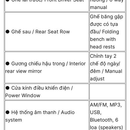
manual
Ghế băng gập
được có tựa
● Ghế sau / Rear Seat Row
đầu/ Folding
bench with
head rests
Chỉnh tay 2
● Gương chiếu hậu trong / Interior
chế độ ngày/
rear view mirror
đêm / Manual
adjust
● Cửa kính điều khiển điện /
Power Window
AM/FM, MP3,
● Hệ thống âm thanh / Audio
USB,
system
Bluetooth, 6
loa (speakers)