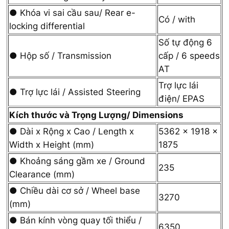
● Khóa vi sai cầu sau/ Rear e-
Có / with
locking differential
Số tự động 6
● Hộp số / Transmission
cấp / 6 speeds
AT
Trợ lực lái
● Trợ lực lái / Assisted Steering
điện/ EPAS
Kích thước và Trọng Lượng/ Dimensions
● Dài x Rộng x Cao / Length x
5362 x 1918 x
Width x Height (mm)
1875
● Khoảng sáng gầm xe / Ground
235
Clearance (mm)
● Chiều dài cơ sở / Wheel base
3270
(mm)
● Bán kính vòng quay tối thiểu /
6350