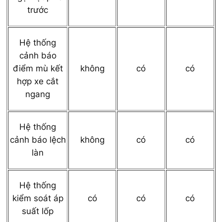
trước
Hệ thống
cảnh báo
điểm mù kết
không
có
có
hợp xe cắt
ngang
Hệ thống
cảnh báo lệch
không
có
có
làn
Hệ thống
kiểm soát áp
có
có
có
suất lốp