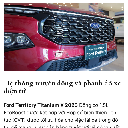
Hệ thống truyền động và phanh đỗ xe
điện tử
Ford Territory Titanium X 2023
Động cơ 1.5L
EcoBoost được kết hợp với Hộp số biến thiên liên
tục (CVT) được tối ưu hóa cho việc lái xe trong đô
thị để mang lại sự cân bằng tuyệt vời về công suất,