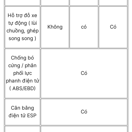
Hỗ trợ đỗ xe
tự động ( lùi
Không
có
Có
chuồng, ghép
song song )
Chống bó
cứng / phân
phối lực
Có
phanh điện tử
( ABS/EBD)
Cân bằng
Có
điện tử ESP