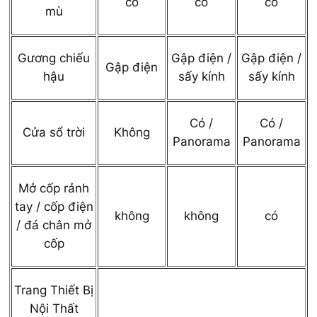
có
có
có
mù
Gương chiếu
Gập điện /
Gập điện /
Gập điện
hậu
sấy kính
sấy kính
Có /
Có /
Cửa sổ trời
Không
Panorama
Panorama
Mở cốp rảnh
tay / cốp điện
không
không
có
/ đá chân mở
cốp
Trang Thiết Bị
Nội Thất