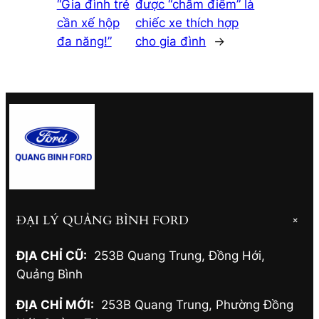
“Gia đình trẻ
được “chấm điểm” là
cần xế hộp
chiếc xe thích hợp
đa năng!”
cho gia đình
→
ĐẠI LÝ QUẢNG BÌNH FORD
+
ĐỊA CHỈ CŨ:
253B Quang Trung, Đồng Hới
,
Quảng Bình
ĐỊA CHỈ MỚI:
253B Quang Trung, Phường Đồng