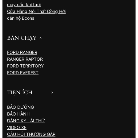
máy cấp khí tươi
Cửa Hàng Nội Thất Đồng Hới
căn hộ Bcons
BÁN CHẠY
+
FORD RANGER
RANGER RAPTOR
FORD TERRITORY
FORD EVEREST
TIỆN ÍCH
+
BẢO DƯỠNG
BẢO HÀNH
ĐĂNG KÝ LÁI THỬ
VIDEO XE
CÂU HỎI THƯỜNG GẶP