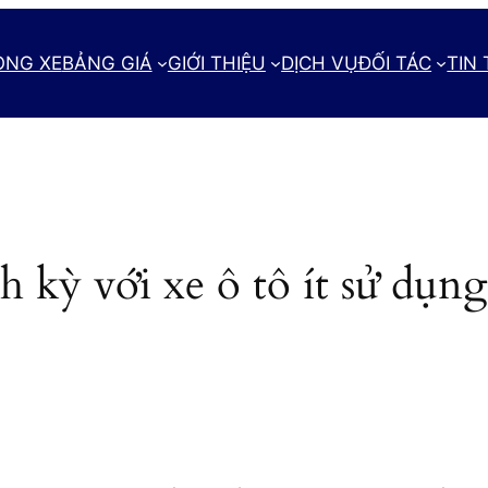
ÒNG XE
BẢNG GIÁ
GIỚI THIỆU
DỊCH VỤ
ĐỐI TÁC
TIN
h kỳ với xe ô tô ít sử dụn