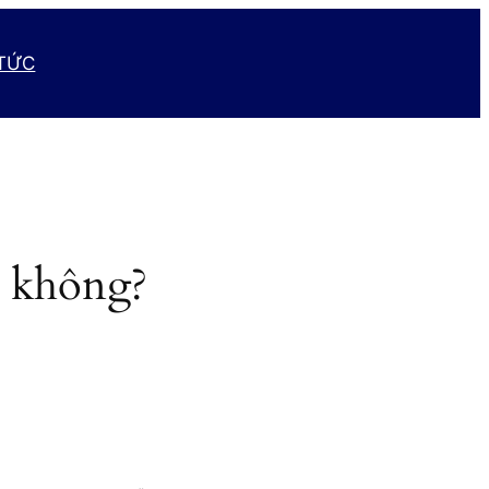
 TỨC
g không?