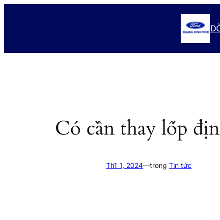
Chuyển
đến
D
phần
nội
dung
Có cần thay lốp địn
Th1 1, 2024
—
trong
Tin tức