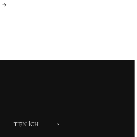
→
TIỆN ÍCH
+