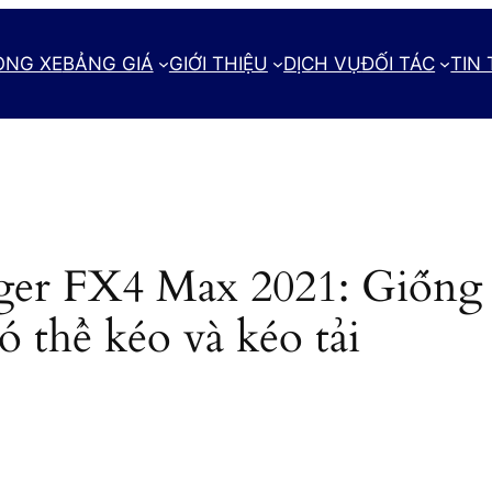
ÒNG XE
BẢNG GIÁ
GIỚI THIỆU
DỊCH VỤ
ĐỐI TÁC
TIN
ger FX4 Max 2021: Giống 
 thể kéo và kéo tải