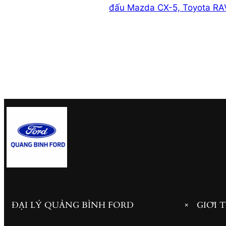
đấu Mazda CX-5, Toyota RA
ĐẠI LÝ QUẢNG BÌNH FORD
GIỚI 
+