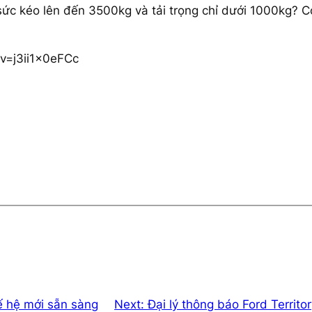
sức kéo lên đến 3500kg và tải trọng chỉ dưới 1000kg? 
v=j3ii1x0eFCc
ế hệ mới sẵn sàng
Next:
Đại lý thông báo Ford Territ