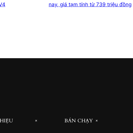
V4
nay, giá tạm tính từ 739 triệu đồng
THIỆU
BÁN CHẠY
+
+