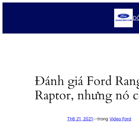
Chuyển
đến
D
phần
nội
dung
Đánh giá Ford Ran
Raptor, nhưng nó có
Th6 21, 2021
—
trong
Video Ford