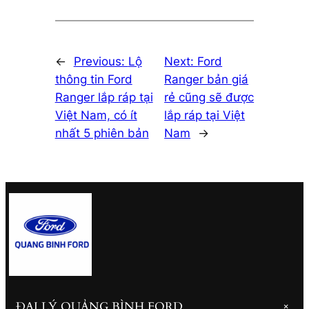
←
Previous:
Lộ
Next:
Ford
thông tin Ford
Ranger bản giá
Ranger lắp ráp tại
rẻ cũng sẽ được
Việt Nam, có ít
lắp ráp tại Việt
nhất 5 phiên bản
Nam
→
ĐẠI LÝ QUẢNG BÌNH FORD
+