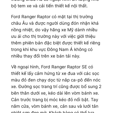
bộ tem xe và cải tiến thiết kế nội thất.
Ford Ranger Raptor có mặt tại thị trường
châu Âu và được người dùng đón nhận khá
nồng nhiệt, do vậy hãng xe Mỹ dành nhiều
ưu ái cho thị trường này với việc giới thiệu
thêm phiên bản đặc biệt được thiết kế riêng
trong khi khu vực Đông Nam Á không có
nhiều thay đổi trên xe bán tải này.
Về ngoại hình, Ford Ranger Raptor SE có
thiết kế lấy cảm hứng từ xe đua với các sọc
màu đỏ đen chạy dọc từ nắp ca-pô đến nóc
xe. Đường sọc trang trí cũng được bổ sung 2
bên thân dưới xe, kéo dài lên vòm bánh xe.
Cản trước trang bị móc kéo đỏ nổi bật. Tay
nắm cửa, vòm bánh xe, cản sau và lưới tản
nhiệt sơn đen mờ. Khách hàng có thể lựa