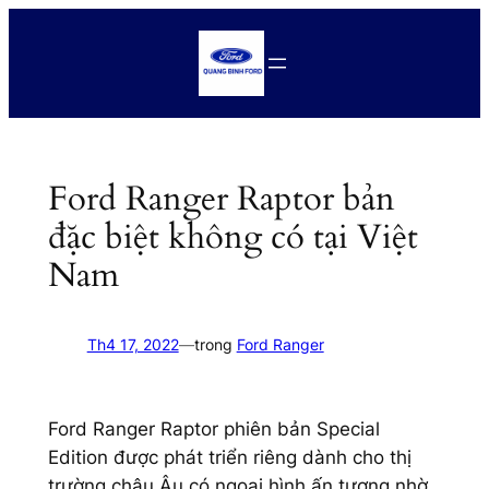
Chuyển
đến
phần
nội
dung
Ford Ranger Raptor bản
đặc biệt không có tại Việt
Nam
Th4 17, 2022
—
trong
Ford Ranger
Ford Ranger Raptor phiên bản Special
Edition được phát triển riêng dành cho thị
trường châu Âu có ngoại hình ấn tượng nhờ