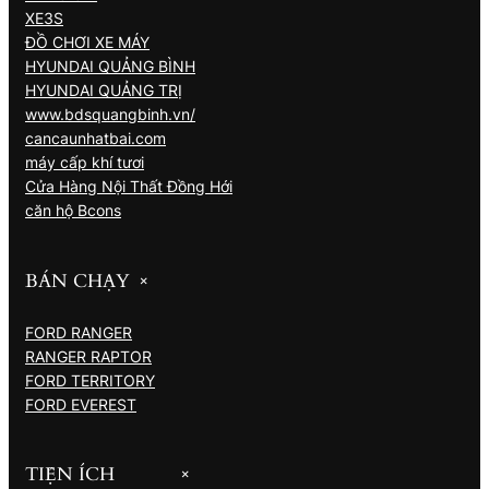
XE3S
ĐỒ CHƠI XE MÁY
HYUNDAI QUẢNG BÌNH
HYUNDAI QUẢNG TRỊ
www.bdsquangbinh.vn/
cancaunhatbai.com
máy cấp khí tươi
Cửa Hàng Nội Thất Đồng Hới
căn hộ Bcons
BÁN CHẠY
+
FORD RANGER
RANGER RAPTOR
FORD TERRITORY
FORD EVEREST
TIỆN ÍCH
+