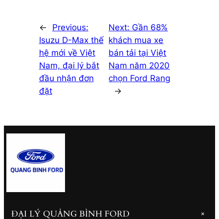
←
Previous:
Next:
Gần 68%
Isuzu D-Max thế
khách mua xe
hệ mới về Việt
bán tải tại Việt
Nam, đại lý bắt
Nam năm 2020
đầu nhận đơn
chọn Ford Rang
đặt
→
ĐẠI LÝ QUẢNG BÌNH FORD
+