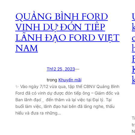
QUẢNG BÌNH FORD
VINH DỰ ĐÓN TIẾP
LÃNH ĐẠO FORD VIỆT
NAM
Th12 25, 2023
—
trong
Khuyến mãi
✨ Vào ngày 7/12 vừa qua, tập thể CBNV Quảng Bình
Ford đã có vinh dự được đón tiếp ông – Giám đốc và
Ban lãnh đạo ̀ ̣ ̣ đến thăm và lại việc tại Đại lý. Tại
buổi làm việc, lãnh đạo hai bên đã lắng nghe, thấu
hiểu và đưa ra những…
T
t
N