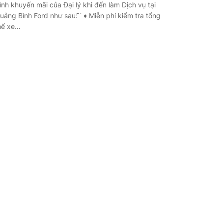
rình khuyến mãi của Đại lý khi đến làm Dịch vụ tại
uảng Bình Ford như sau: ̂̃ ́ ♦️ Miễn phí kiểm tra tổng
hể xe…