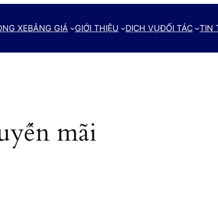
ÒNG XE
BẢNG GIÁ
GIỚI THIỆU
DỊCH VỤ
ĐỐI TÁC
TIN
uyến mãi