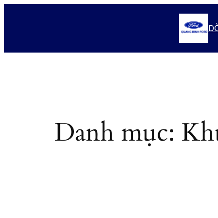
Chuyển
đến
D
phần
nội
dung
Danh mục:
Kh