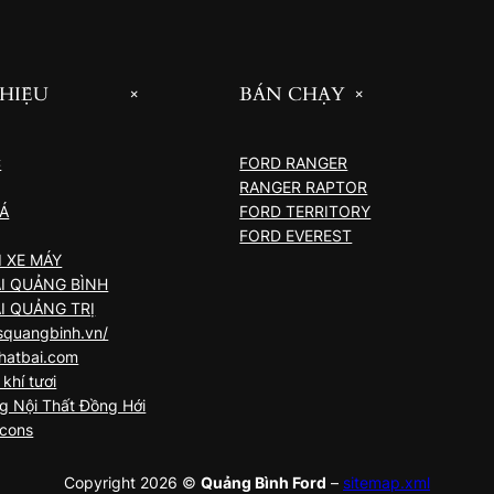
THIỆU
BÁN CHẠY
+
+
C
FORD RANGER
RANGER RAPTOR
IÁ
FORD TERRITORY
FORD EVEREST
 XE MÁY
I QUẢNG BÌNH
I QUẢNG TRỊ
quangbinh.vn/
hatbai.com
khí tươi
g Nội Thất Đồng Hới
Bcons
Copyright 2026 ©
Quảng Bình Ford
–
sitemap.xml