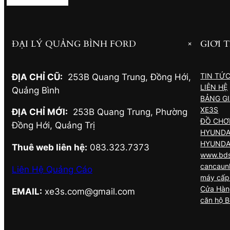
ĐẠI LÝ QUẢNG BÌNH FORD
GIỚI 
+
TIN TỨ
ĐỊA CHỈ CŨ:
253B Quang Trung, Đồng Hới
,
LIÊN HỆ
Quảng Bình
BẢNG G
XE3S
ĐỊA CHỈ MỚI:
253B Quang Trung, Phường
ĐỒ CHƠI
Đồng Hới
,
Quảng Trị
HYUNDA
HYUNDA
Thuê web liên hệ:
083.323.7373
www.bds
cancaun
Liên Hệ Quảng Cáo
máy cấp 
Cửa Hàn
EMAIL:
xe3s.com@gmail.com
căn hộ 