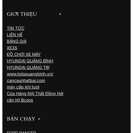
GIỚI THIỆU
+
TIN TỨC
LIÊN HỆ
BẢNG GIÁ
XE3S
ĐỒ CHƠI XE MÁY
HYUNDAI QUẢNG BÌNH
HYUNDAI QUẢNG TRỊ
www.bdsquangbinh.vn/
cancaunhatbai.com
máy cấp khí tươi
Cửa Hàng Nội Thất Đồng Hới
căn hộ Bcons
BÁN CHẠY
+
FORD RANGER