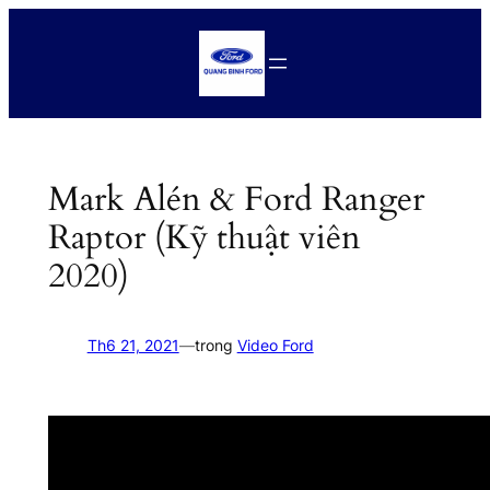
Chuyển
đến
phần
nội
dung
Mark Alén & Ford Ranger
Raptor (Kỹ thuật viên
2020)
Th6 21, 2021
—
trong
Video Ford