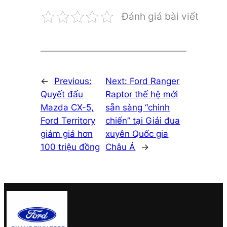
Đánh giá bài viết
←
Previous:
Next:
Ford Ranger
Quyết đấu
Raptor thế hệ mới
Mazda CX-5,
sẵn sàng “chinh
Ford Territory
chiến” tại Giải đua
giảm giá hơn
xuyên Quốc gia
100 triệu đồng
Châu Á
→