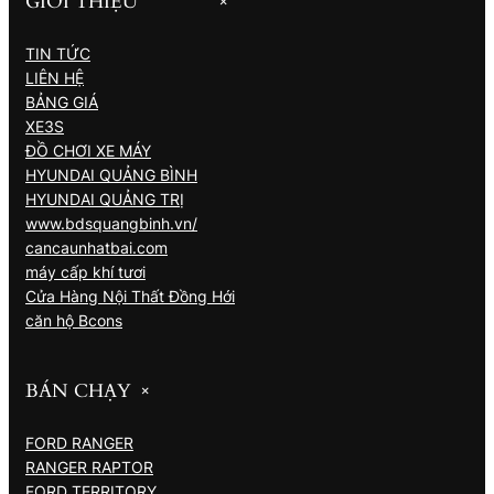
GIỚI THIỆU
+
TIN TỨC
LIÊN HỆ
BẢNG GIÁ
XE3S
ĐỒ CHƠI XE MÁY
HYUNDAI QUẢNG BÌNH
HYUNDAI QUẢNG TRỊ
www.bdsquangbinh.vn/
cancaunhatbai.com
máy cấp khí tươi
Cửa Hàng Nội Thất Đồng Hới
căn hộ Bcons
BÁN CHẠY
+
FORD RANGER
RANGER RAPTOR
FORD TERRITORY