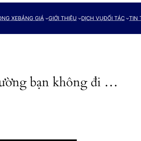
ÒNG XE
BẢNG GIÁ
GIỚI THIỆU
DỊCH VỤ
ĐỐI TÁC
TIN
đường bạn không đi …