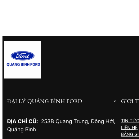
ĐẠI LÝ QUẢNG BÌNH FORD
GIỚI 
+
TIN TỨ
ĐỊA CHỈ CŨ:
253B Quang Trung, Đồng Hới
,
LIÊN HỆ
Quảng Bình
BẢNG G