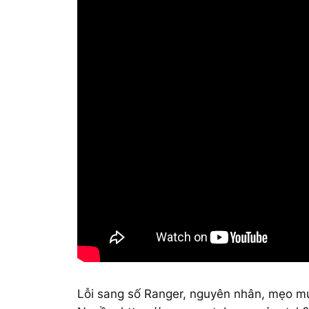
Lỗi sang số Ranger, nguyên nhân, mẹo 