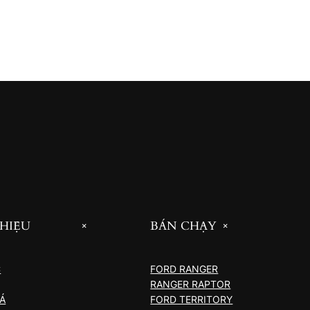
THIỆU
BÁN CHẠY
+
+
C
FORD RANGER
RANGER RAPTOR
IÁ
FORD TERRITORY