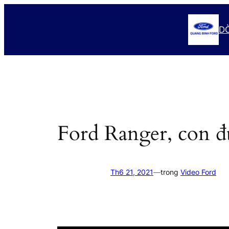
Chuyển
đến
D
phần
nội
dung
Ford Ranger, con 
Th6 21, 2021
—
trong
Video Ford