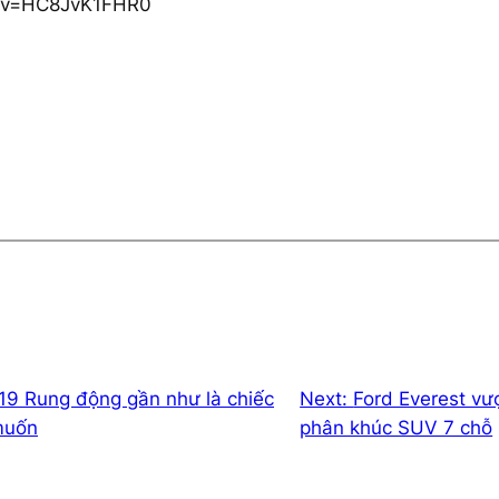
h?v=HC8JvK1FHR0
19 Rung động gần như là chiếc
Next:
Ford Everest vư
muốn
phân khúc SUV 7 chỗ